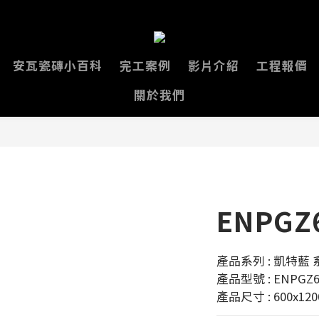
安瓦瓷磚小百科
完工案例
影片介紹
工程報價
關於我們
ENPGZ
產品系列 : 凱特藍 
產品型號 : ENPGZ6
產品尺寸 : 600x12