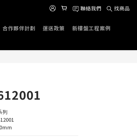
聯絡我們
找商品
合作夥伴計劃
運送政策
新樓盤工程案例
612001
系列 
12001
00mm