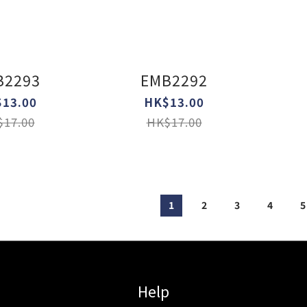
B2293
EMB2292
13.00
HK$13.00
17.00
HK$17.00
1
2
3
4
5
Help