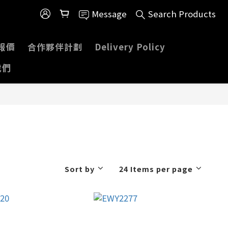
Message
Search Products
報價
合作夥伴計劃
Delivery Policy
我們
Sort by
24 Items per page