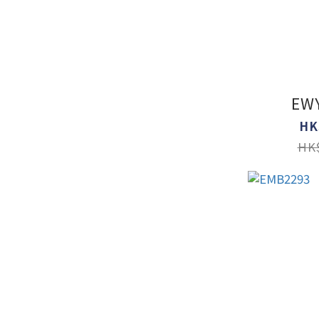
EW
HK
HK$