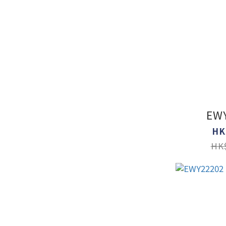
EW
HK
HK$