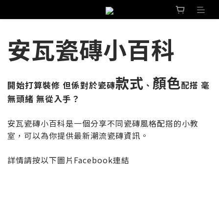
安瓦瓷磚小百科
款式
顏色
開始打算裝修 但係對於瓷磚
、
配搭 毫
無頭緒 無從入手？
安瓦瓷磚小百科是一個分享不同瓷磚風格配搭的小教
室，可以為你提供最新潮流瓷磚資訊。
詳情請按以下圖片Facebook連結