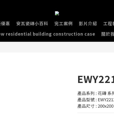
新優惠
安瓦瓷磚小百科
完工案例
影片介紹
工程
w residential building construction case
關於
EWY22
產品系列 : 花磚 系列
產品型號 : EWY221
產品尺寸 : 200x20